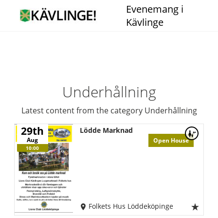
Evenemang i
Kävlinge
Underhållning
Latest content from the category Underhållning
29th
Lödde Marknad
Aug
Open House
10:00
Folkets Hus Löddeköpinge