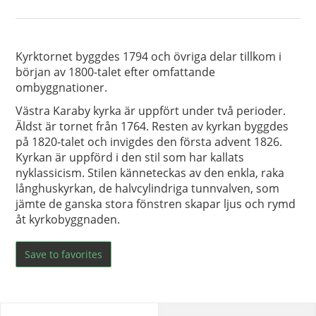
Kyrktornet byggdes 1794 och övriga delar tillkom i
början av 1800-talet efter omfattande
ombyggnationer.
Västra Karaby kyrka är uppfört under två perioder.
Äldst är tornet från 1764. Resten av kyrkan byggdes
på 1820-talet och invigdes den första advent 1826.
Kyrkan är uppförd i den stil som har kallats
nyklassicism. Stilen känneteckas av den enkla, raka
långhuskyrkan, de halvcylindriga tunnvalven, som
jämte de ganska stora fönstren skapar ljus och rymd
åt kyrkobyggnaden.
Save to favorites