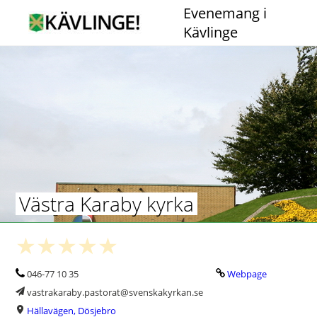
Evenemang i
Kävlinge
Västra Karaby kyrka
046-77 10 35
Webpage
vastrakaraby.pastorat@svenskakyrkan.se
Hällavägen, Dösjebro